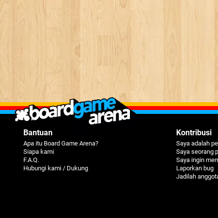
Bantuan
Kontribusi
Apa itu Board Game Arena?
Saya adalah pe
Siapa kami
Saya seorang 
F.A.Q.
Saya ingin me
Hubungi kami / Dukung
Laporkan bug
Jadilah anggot